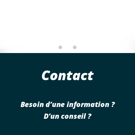
Arche gonflable
Contact
Mise en place par nos
soins
Besoin d’une information ?
Autonome, largeur de
passage 4 mètres
D’un conseil ?
Sécurisée