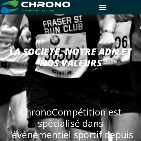
LA SOCIETE, NOTRE ADN ET
NOS VALEURS
ChronoCompétition est
spécialisé dans
l’événementiel sportif depuis