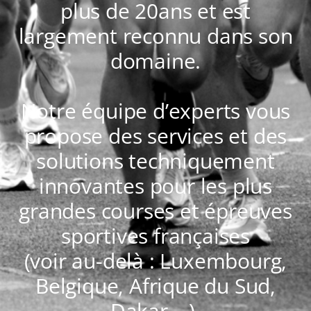
plus de 20ans et est
largement reconnu dans son
domaine.
Notre équipe d’experts vous
propose des services et des
solutions techniquement
innovantes pour les plus
grandes courses et épreuves
sportives françaises
(voir au-delà : Luxembourg,
Belgique, Afrique du Sud,
Dakar,…).